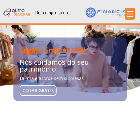
☰
Uma empresa da
Sobre
Produtos
Contato
Seguro Empresarial
Nós cuidamos do seu
patrimônio.
Durma e acorde sem surpresas.
COTAR GRÁTIS