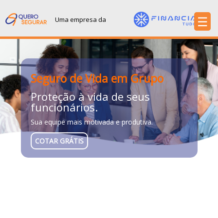
☰
Uma empresa da
Sobre
Produtos
Contato
Seguro de Vida em Grupo
Proteção à vida de seus
funcionários.
Sua equipe mais motivada e produtiva.
COTAR GRÁTIS